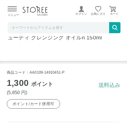
【熊本県での地震による影響について】
令和8年熊本地震に
よる配送遅延が発生しております。
ログイン
お気に入り
メニュー
ベルコスメ
シュウ ウエムラ アルティム 8∞ スブリム ビ
ューティ クレンジング オイルn 150ml
商品コード：AA0109-14910451-P
1,300
ポイント
送料込み
(5,850
円
)
ポイント/カード併用可