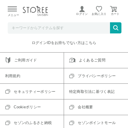
【熊本県での地震による影響について】
令和8年熊本地震に
よる配送遅延が発生しております。
ログイン
お気に入り
メニュー
ご指定のアイテムは取り扱い終了、またはただいま取り扱い
できないアイテムです。
トップへ戻る
ログインIDをお持ちでない方はこちら
ご利用ガイド
よくあるご質問
利用規約
プライバシーポリシー
セキュリティーポリシー
特定商取引法に基づく表記
Cookieポリシー
会社概要
セゾンのふるさと納税
セゾンポイントモール