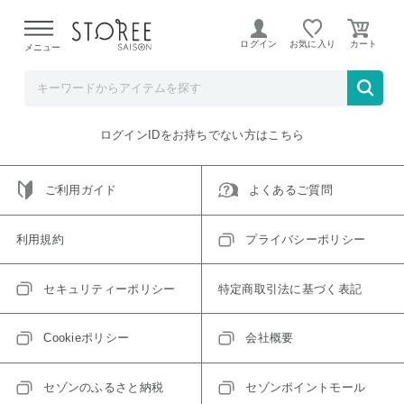
【熊本県での地震による影響について】
令和8年熊本地震に
よる配送遅延が発生しております。
ログイン
お気に入り
メニュー
ご指定のアイテムは取り扱い終了、またはただいま取り扱い
できないアイテムです。
トップへ戻る
ログインIDをお持ちでない方はこちら
ご利用ガイド
よくあるご質問
利用規約
プライバシーポリシー
セキュリティーポリシー
特定商取引法に基づく表記
Cookieポリシー
会社概要
セゾンのふるさと納税
セゾンポイントモール