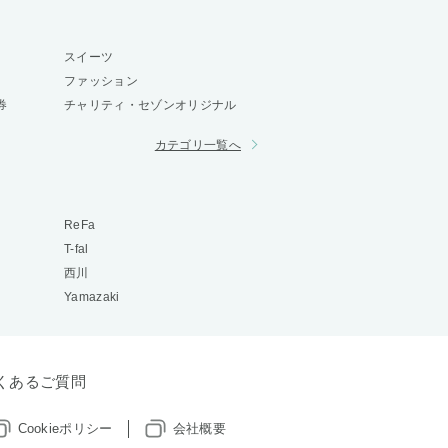
スイーツ
ファッション
券
チャリティ・セゾンオリジナル
カテゴリ一覧へ
ReFa
T-fal
西川
Yamazaki
くあるご質問
Cookieポリシー
会社概要