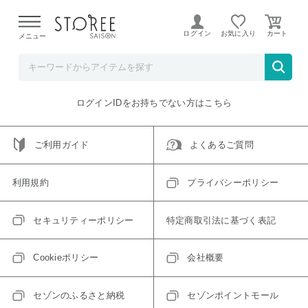
【熊本県での地震による影響について】
令和8年熊本地震に
よる配送遅延が発生しております。
ログイン
お気に入り
メニュー
ご指定のアイテムは取り扱い終了、またはただいま取り扱い
できないアイテムです。
トップへ戻る
ログインIDをお持ちでない方はこちら
ご利用ガイド
よくあるご質問
利用規約
プライバシーポリシー
セキュリティーポリシー
特定商取引法に基づく表記
Cookieポリシー
会社概要
セゾンのふるさと納税
セゾンポイントモール