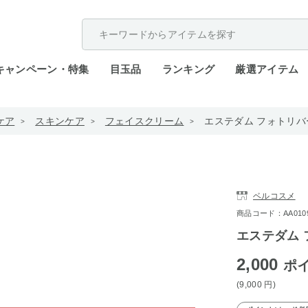
配送遅延が発生しております。
キャンペーン・特集
目玉品
ランキング
厳選アイテム
ケア
スキンケア
フェイスクリーム
エステダム フォトリバー
ベルコスメ
商品コード：AA0109-
エステダム 
2,000
ポ
(9,000
円
)