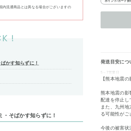
ポイント/カード併
国内流通商品とは異なる場合がございますの
K !
発送目安につ
そばかす知らずに！
5～7営業日
【熊本地震の
熊本地震の影
配達を停止し
また、九州地
る可能性がご
ミ・そばかす知らずに！
今後の被害状