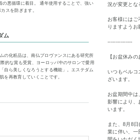
着の悪循環に着目。 通年使用することで、強い
況が変更とな
バカスを防ぎます。
お客様にはご
りますようお
ダム
---------------
ムの化粧品は、南仏プロヴァンスにある研究所
【お盆休みの
国際的な賞も受賞、ヨーロッパ中のサロンで愛用
「自ら美しくなろうとする機能」。エステダム
いつもベルコ
肌を再教育していくことです。
ざいます。
お盆期間中は
影響により、
います。
また、8月8日
業に伴い、一
間をいただく