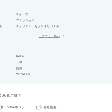
スイーツ
ファッション
券
チャリティ・セゾンオリジナル
カテゴリ一覧へ
ReFa
T-fal
西川
Yamazaki
くあるご質問
Cookieポリシー
会社概要