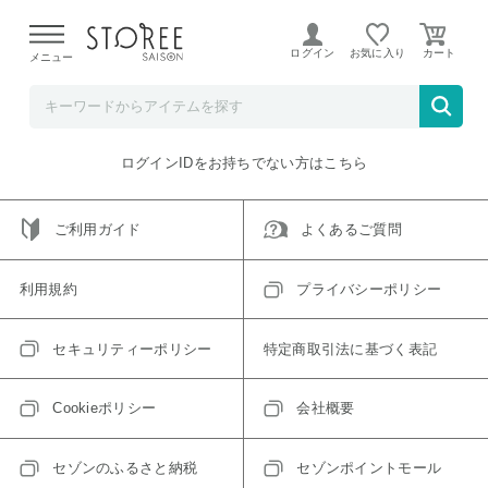
【熊本県での地震による影響について】
令和8年熊本地震に
よる配送遅延が発生しております。
ログイン
お気に入り
メニュー
ご指定のアイテムは取り扱い終了、またはただいま取り扱い
できないアイテムです。
トップへ戻る
ログインIDをお持ちでない方はこちら
ご利用ガイド
よくあるご質問
利用規約
プライバシーポリシー
セキュリティーポリシー
特定商取引法に基づく表記
Cookieポリシー
会社概要
セゾンのふるさと納税
セゾンポイントモール