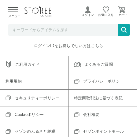
【熊本県での地震による影響について】
令和8年熊本地震に
よる配送遅延が発生しております。
ログイン
お気に入り
メニュー
ご指定のアイテムは取り扱い終了、またはただいま取り扱い
できないアイテムです。
トップへ戻る
ログインIDをお持ちでない方はこちら
ご利用ガイド
よくあるご質問
利用規約
プライバシーポリシー
セキュリティーポリシー
特定商取引法に基づく表記
Cookieポリシー
会社概要
セゾンのふるさと納税
セゾンポイントモール