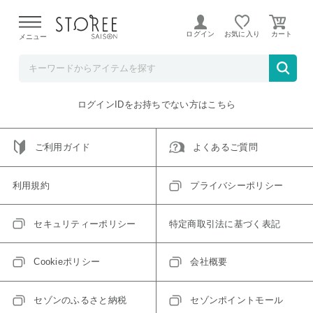
【熊本県での地震による影響について】
令和8年熊本地震に
よる配送遅延が発生しております。
ログイン
お気に入り
メニュー
ご指定のアイテムは取り扱い終了、またはただいま取り扱い
できないアイテムです。
トップへ戻る
ログインIDをお持ちでない方はこちら
ご利用ガイド
よくあるご質問
利用規約
プライバシーポリシー
セキュリティーポリシー
特定商取引法に基づく表記
Cookieポリシー
会社概要
セゾンのふるさと納税
セゾンポイントモール