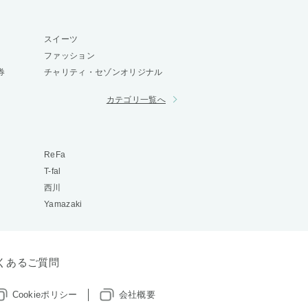
スイーツ
ファッション
券
チャリティ・セゾンオリジナル
カテゴリ一覧へ
ReFa
T-fal
西川
Yamazaki
くあるご質問
Cookieポリシー
会社概要