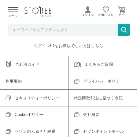
【熊本県での地震による影響について】
令和8年熊本地震に
よる配送遅延が発生しております。
ログイン
お気に入り
メニュー
ご指定のアイテムは取り扱い終了、またはただいま取り扱い
できないアイテムです。
トップへ戻る
ログインIDをお持ちでない方はこちら
ご利用ガイド
よくあるご質問
利用規約
プライバシーポリシー
セキュリティーポリシー
特定商取引法に基づく表記
Cookieポリシー
会社概要
セゾンのふるさと納税
セゾンポイントモール