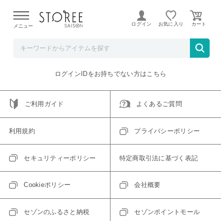
【熊本県での地震による影響について】
令和8年熊本地震に
よる配送遅延が発生しております。
ログイン
お気に入り
メニュー
ご指定のアイテムは取り扱い終了、またはただいま取り扱い
できないアイテムです。
トップへ戻る
ログインIDをお持ちでない方はこちら
ご利用ガイド
よくあるご質問
利用規約
プライバシーポリシー
セキュリティーポリシー
特定商取引法に基づく表記
Cookieポリシー
会社概要
セゾンのふるさと納税
セゾンポイントモール