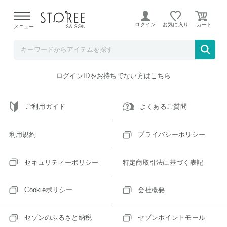
【熊本県での地震による影響について】
令和8年熊本地震に
よる配送遅延が発生しております。
ログイン
お気に入り
メニュー
ご指定のアイテムは取り扱い終了、またはただいま取り扱い
できないアイテムです。
トップへ戻る
ログインIDをお持ちでない方はこちら
ご利用ガイド
よくあるご質問
利用規約
プライバシーポリシー
セキュリティーポリシー
特定商取引法に基づく表記
Cookieポリシー
会社概要
セゾンのふるさと納税
セゾンポイントモール