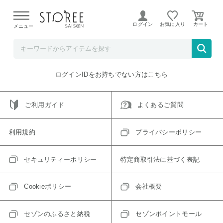
【熊本県での地震による影響について】
令和8年熊本地震に
よる配送遅延が発生しております。
ログイン
お気に入り
メニュー
ご指定のアイテムは取り扱い終了、またはただいま取り扱い
できないアイテムです。
トップへ戻る
ログインIDをお持ちでない方はこちら
ご利用ガイド
よくあるご質問
利用規約
プライバシーポリシー
セキュリティーポリシー
特定商取引法に基づく表記
Cookieポリシー
会社概要
セゾンのふるさと納税
セゾンポイントモール