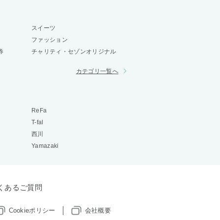
スイーツ
ファッション
券
チャリティ・セゾンオリジナル
カテゴリ一覧へ
ReFa
T-fal
西川
Yamazaki
くあるご質問
Cookieポリシー
会社概要