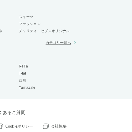
スイーツ
ファッション
券
チャリティ・セゾンオリジナル
カテゴリ一覧へ
ReFa
T-fal
西川
Yamazaki
くあるご質問
Cookieポリシー
会社概要