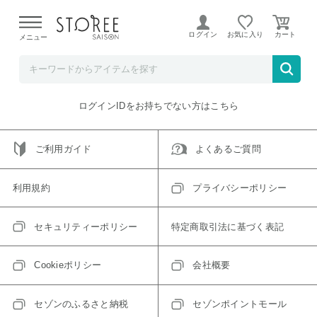
【熊本県での地震による影響について】
令和8年熊本地震に
よる配送遅延が発生しております。
ログイン
お気に入り
メニュー
ご指定のアイテムは取り扱い終了、またはただいま取り扱い
できないアイテムです。
トップへ戻る
ログインIDをお持ちでない方はこちら
ご利用ガイド
よくあるご質問
利用規約
プライバシーポリシー
セキュリティーポリシー
特定商取引法に基づく表記
Cookieポリシー
会社概要
セゾンのふるさと納税
セゾンポイントモール