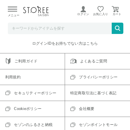
【熊本県での地震による影響について】
令和8年熊本地震に
よる配送遅延が発生しております。
ログイン
お気に入り
メニュー
ご指定のアイテムは取り扱い終了、またはただいま取り扱い
できないアイテムです。
トップへ戻る
ログインIDをお持ちでない方はこちら
ご利用ガイド
よくあるご質問
利用規約
プライバシーポリシー
セキュリティーポリシー
特定商取引法に基づく表記
Cookieポリシー
会社概要
セゾンのふるさと納税
セゾンポイントモール