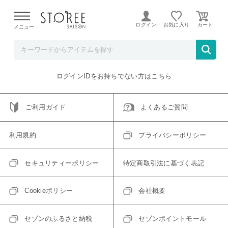
【熊本県での地震による影響について】
令和8年熊本地震に
よる配送遅延が発生しております。
ログイン
お気に入り
メニュー
ご指定のアイテムは取り扱い終了、またはただいま取り扱い
できないアイテムです。
トップへ戻る
ログインIDをお持ちでない方はこちら
ご利用ガイド
よくあるご質問
利用規約
プライバシーポリシー
セキュリティーポリシー
特定商取引法に基づく表記
Cookieポリシー
会社概要
セゾンのふるさと納税
セゾンポイントモール