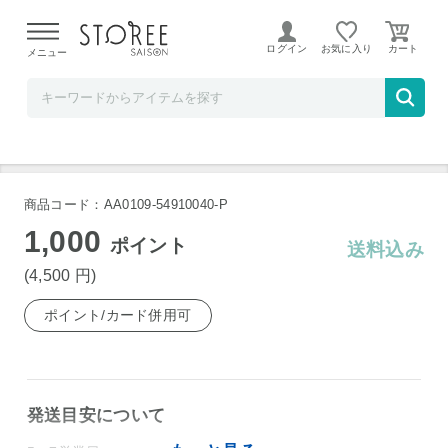
【熊本県での地震による影響について】
令和8年熊本地震に
よる配送遅延が発生しております。
ログイン
お気に入り
メニュー
ベルコスメ
タルゴ スパ ラグーン バス 25g×6
商品コード：AA0109-54910040-P
1,000
ポイント
送料込み
(4,500
円
)
ポイント/カード併用可
発送目安について