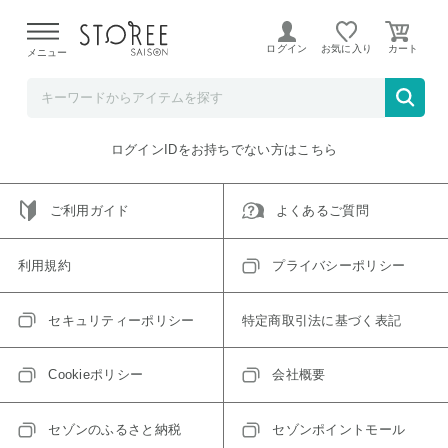
【熊本県での地震による影響について】
令和8年熊本地震に
よる配送遅延が発生しております。
ログイン
お気に入り
メニュー
ご指定のアイテムは取り扱い終了、またはただいま取り扱い
できないアイテムです。
トップへ戻る
ログインIDをお持ちでない方はこちら
ご利用ガイド
よくあるご質問
利用規約
プライバシーポリシー
セキュリティーポリシー
特定商取引法に基づく表記
Cookieポリシー
会社概要
セゾンのふるさと納税
セゾンポイントモール