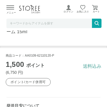
【熊本県での地震による影響について】
令和8年熊本地震に
よる配送遅延が発生しております。
ログイン
お気に入り
メニュー
ベルコスメ
フィロルガ アイズ アブソリュート アイ クリ
ーム 15ml
商品コード：AA0109-62110120-P
1,500
ポイント
送料込み
(6,750
円
)
ポイント/カード併用可
発送目安について