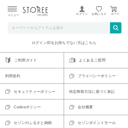
【熊本県での地震による影響について】
令和8年熊本地震に
よる配送遅延が発生しております。
ログイン
お気に入り
メニュー
ご指定のアイテムは取り扱い終了、またはただいま取り扱い
できないアイテムです。
トップへ戻る
ログインIDをお持ちでない方はこちら
ご利用ガイド
よくあるご質問
利用規約
プライバシーポリシー
セキュリティーポリシー
特定商取引法に基づく表記
Cookieポリシー
会社概要
セゾンのふるさと納税
セゾンポイントモール