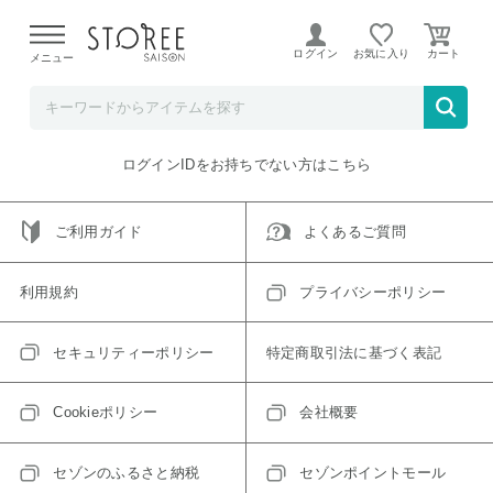
【熊本県での地震による影響について】
令和8年熊本地震に
よる配送遅延が発生しております。
ログイン
お気に入り
メニュー
ご指定のアイテムは取り扱い終了、またはただいま取り扱い
できないアイテムです。
トップへ戻る
ログインIDをお持ちでない方はこちら
ご利用ガイド
よくあるご質問
利用規約
プライバシーポリシー
セキュリティーポリシー
特定商取引法に基づく表記
Cookieポリシー
会社概要
セゾンのふるさと納税
セゾンポイントモール