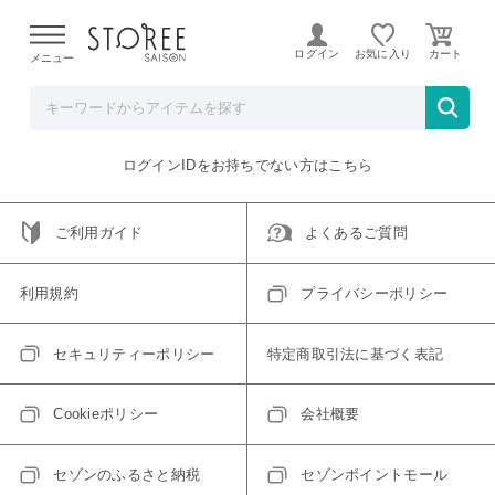
【熊本県での地震による影響について】
令和8年熊本地震に
よる配送遅延が発生しております。
ログイン
お気に入り
メニュー
ご指定のアイテムは取り扱い終了、またはただいま取り扱い
できないアイテムです。
トップへ戻る
ログインIDをお持ちでない方はこちら
ご利用ガイド
よくあるご質問
利用規約
プライバシーポリシー
セキュリティーポリシー
特定商取引法に基づく表記
Cookieポリシー
会社概要
セゾンのふるさと納税
セゾンポイントモール