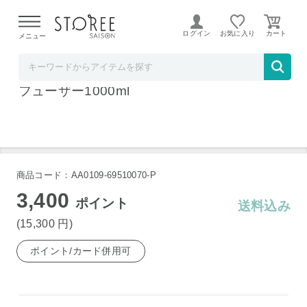
【熊本県での地震による影響について】
令和8年熊本地震に
よる配送遅延が発生しております。
ログイン
お気に入り
メニュー
ベルコスメ
クルティ スタイルクラシック リンファ ディ
フューザー1000ml
商品コード：AA0109-69510070-P
3,400
ポイント
送料込み
(15,300
円
)
ポイント/カード併用可