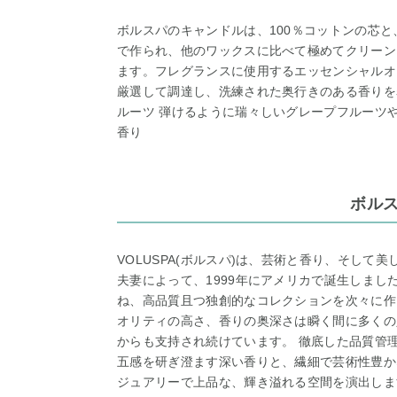
ボルスパのキャンドルは、100％コットンの芯
で作られ、他のワックスに比べて極めてクリーン
ます。フレグランスに使用するエッセンシャルオ
厳選して調達し、洗練された奥行きのある香りを
ルーツ 弾けるように瑞々しいグレープフルーツ
香り
ボル
VOLUSPA(ボルスパ)は、芸術と香り、そして
夫妻によって、1999年にアメリカで誕生しまし
ね、高品質且つ独創的なコレクションを次々に作り
オリティの高さ、香りの奥深さは瞬く間に多くの
からも支持され続けています。 徹底した品質管
五感を研ぎ澄ます深い香りと、繊細で芸術性豊か
ジュアリーで上品な、輝き溢れる空間を演出しま