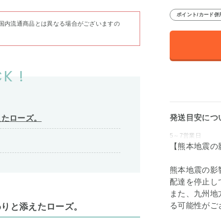
ポイント/カード併
国内流通商品とは異なる場合がございますの
K !
発送目安につ
えたローズ。
5～7営業日
【熊本地震の
熊本地震の影
配達を停止し
また、九州地
る可能性がご
わりと添えたローズ。