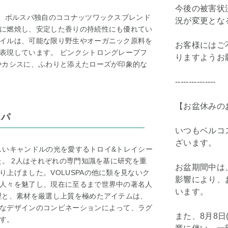
今後の被害状
と、ボルスパ独自のココナッツワックスブレンド
況が変更とな
に燃焼し、安定した香りの持続性にも優れてい
イルは、可能な限り野生やオーガニック原料を
お客様にはご
表現しています。 ピンクシトロングレープフ
りますようお
やカシスに、ふわりと添えたローズが印象的な
---------------
【お盆休みの
スパ
いつもベルコ
ざいます。
美しいキャンドルの光を愛するトロイ&トレイシー
た。 2人はそれぞれの専門知識を基に研究を重
お盆期間中は
上げました。VOLUSPAの他に類を見ないク
影響により、
人々を魅了し、現在に至るまで世界中の著名人
います。
理と、素材を厳選し上質を極めたアイテムは、
なデザインのコンビネーションによって、ラグ
また、8月8日
す。