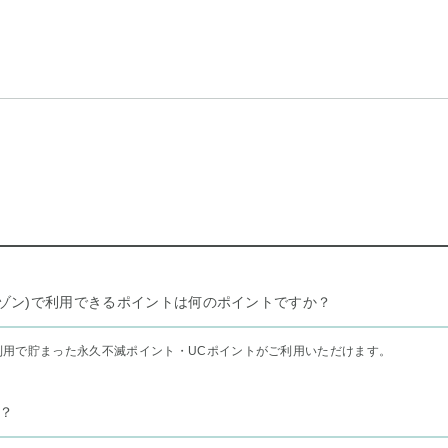
リー セゾン)で利用できるポイントは何のポイントですか？
利用で貯まった永久不滅ポイント・UCポイントがご利用いただけます。
？