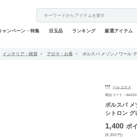
配送遅延が発生しております。
キャンペーン・特集
目玉品
ランキング
厳選アイテム
インテリア・雑貨
アロマ・お香
ボルスパ メゾンノワール テ
ベルコスメ
商品コード：AA0109-
ボルスパ メ
シトロン グ
1,400
ポ
(6,300
円
)