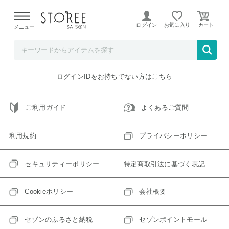
【熊本県での地震による影響について】
令和8年熊本地震に
よる配送遅延が発生しております。
ログイン
お気に入り
メニュー
ご指定のアイテムは取り扱い終了、またはただいま取り扱い
できないアイテムです。
トップへ戻る
ログインIDをお持ちでない方はこちら
ご利用ガイド
よくあるご質問
利用規約
プライバシーポリシー
セキュリティーポリシー
特定商取引法に基づく表記
Cookieポリシー
会社概要
セゾンのふるさと納税
セゾンポイントモール