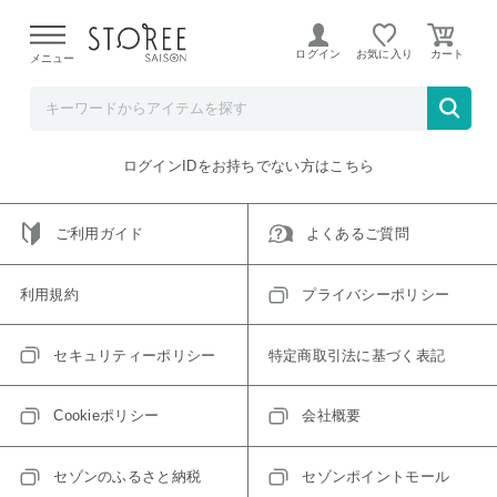
【熊本県での地震による影響について】
令和8年熊本地震に
よる配送遅延が発生しております。
ログイン
お気に入り
メニュー
ご指定のアイテムは取り扱い終了、またはただいま取り扱い
できないアイテムです。
トップへ戻る
ログインIDをお持ちでない方はこちら
ご利用ガイド
よくあるご質問
利用規約
プライバシーポリシー
セキュリティーポリシー
特定商取引法に基づく表記
Cookieポリシー
会社概要
セゾンのふるさと納税
セゾンポイントモール