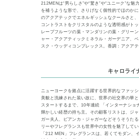
212MENは“男らしさ”や“驚き”や“ユニーク”な
を補うような形で、さりげなく個性的でほのかに
のアクアテックでエネルギッシュなクールさと、
コントラストをクリスタルのような透明感がトッ
レープフルーツの葉・マンダリンの葉・グリーン
ャー・アクアティックミネラル・ガーデニア、ベ
スク・ウッディコンプレックス。香調：アクアテ
キャロライ
ニューヨークを拠点に活躍する世界的なファッシ
美貌と洗練された装い故に、世界の社交界の華と
スタートするまで、10年連続 「インターナシ
輝かしい経歴の持ち主。その顧客リストは、ジャ
ガー夫人、ビアンカ・ジャガーなどそうそうたる
リーやフレグランスも世界中の女性を魅了してい
「212 MEN」フレグランスは、若くてモダン