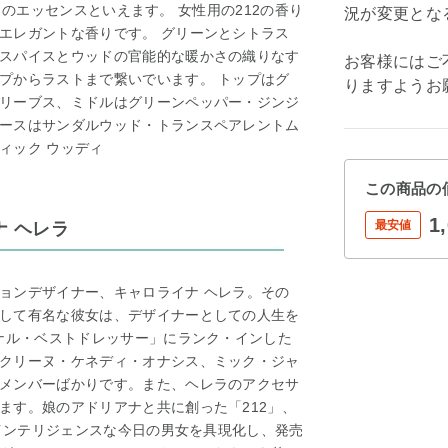
魅力のエッセンスといえます。 女性用の212の香り
況が変更とな
エレガントな香りです。 グリーンとシトラス
スパイスとウッドの官能的な暖かさの織りなす
お客様にはご
プからラストまで繋いでいます。 トップはグ
りますようお
リーブス、ミドルはグリーンペッパー・ジンジ
ースはサンダルウッド・トランスペアレントム
ィック ウッディ
この商品の
1
最安値
ナ ヘレラ
ョンデザイナー、キャロライナ ヘレラ。その
して有名な彼女は、デザイナーとしての人生を
ョナル・ベストドレッサー」にランク・インした
クリーヌ・ケネディ・オナシス、ミック・ジャ
メンバーばかりです。また、ヘレラのアクセサ
ます。娘のアドリアナと共に創った「212」、
、インテリジェンスな今日の男女を具現化し、発売