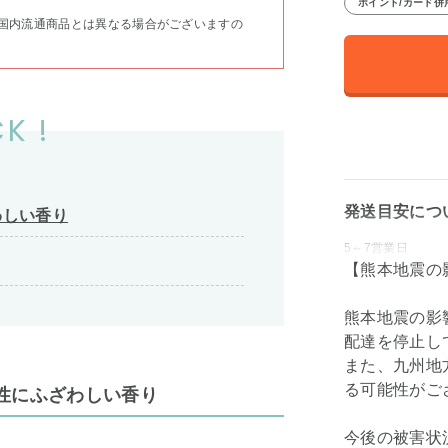
ポイント/カード併
国内流通商品とは異なる場合がございますの
K !
発送目安につ
わしい香り
5～7営業日
【熊本地震の
熊本地震の影
配達を停止し
また、九州地
る可能性がご
性にふざわしい香り
今後の被害状