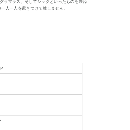
グラマラス、そしてシックといったものを兼ね
女性一人一人を惹きつけて離しません。
-P
ラ