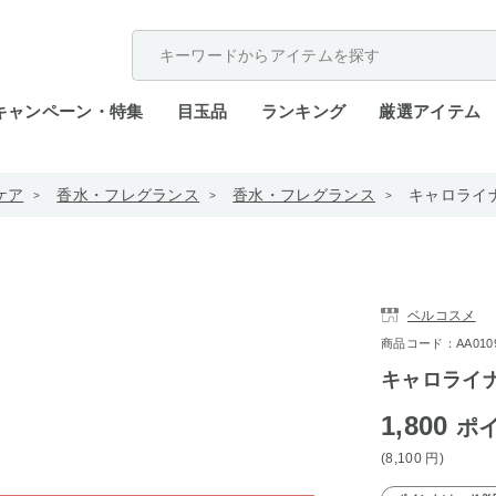
配送遅延が発生しております。
キャンペーン・特集
目玉品
ランキング
厳選アイテム
ケア
香水・フレグランス
香水・フレグランス
キャロライナ 
ベルコスメ
商品コード：AA0109-
キャロライナ 
1,800
ポ
(8,100
円
)