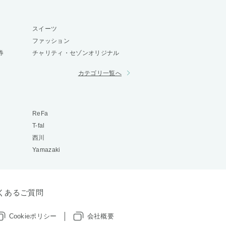
スイーツ
ファッション
券
チャリティ・セゾンオリジナル
カテゴリ一覧へ
ReFa
T-fal
西川
Yamazaki
くあるご質問
Cookieポリシー
会社概要