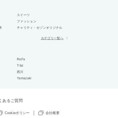
スイーツ
ファッション
券
チャリティ・セゾンオリジナル
カテゴリ一覧へ
ReFa
T-fal
西川
Yamazaki
くあるご質問
Cookieポリシー
会社概要