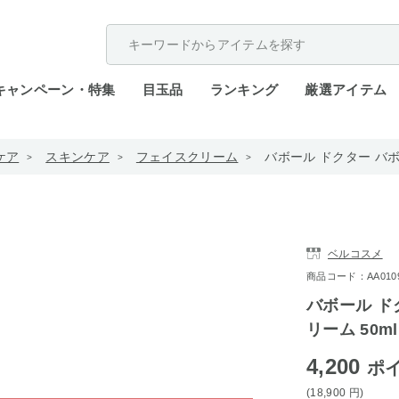
配送遅延が発生しております。
キャンペーン・特集
目玉品
ランキング
厳選アイテム
ケア
スキンケア
フェイスクリーム
バボール ドクター バボー
ベルコスメ
商品コード：AA0109-
バボール ド
リーム 50ml
4,200
ポ
(18,900
円
)