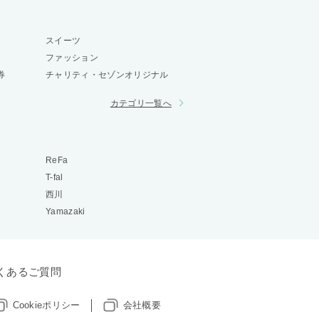
スイーツ
ファッション
券
チャリティ・セゾンオリジナル
カテゴリ一覧へ
ReFa
T-fal
西川
Yamazaki
くあるご質問
Cookieポリシー
会社概要