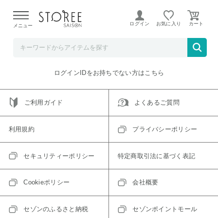
【熊本県での地震による影響について】
令和8年熊本地震に
よる配送遅延が発生しております。
ログイン
お気に入り
メニュー
ご指定のアイテムは取り扱い終了、またはただいま取り扱い
できないアイテムです。
トップへ戻る
ログインIDをお持ちでない方はこちら
ご利用ガイド
よくあるご質問
利用規約
プライバシーポリシー
セキュリティーポリシー
特定商取引法に基づく表記
Cookieポリシー
会社概要
セゾンのふるさと納税
セゾンポイントモール