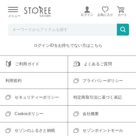
【熊本県での地震による影響について】
令和8年熊本地震に
よる配送遅延が発生しております。
ログイン
お気に入り
メニュー
ご指定のアイテムは取り扱い終了、またはただいま取り扱い
できないアイテムです。
トップへ戻る
ログインIDをお持ちでない方はこちら
ご利用ガイド
よくあるご質問
利用規約
プライバシーポリシー
セキュリティーポリシー
特定商取引法に基づく表記
Cookieポリシー
会社概要
セゾンのふるさと納税
セゾンポイントモール