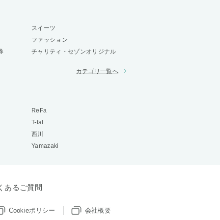
スイーツ
ファッション
券
チャリティ・セゾンオリジナル
カテゴリ一覧へ
ReFa
T-fal
西川
Yamazaki
くあるご質問
Cookieポリシー
会社概要