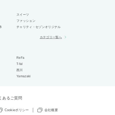
スイーツ
ファッション
券
チャリティ・セゾンオリジナル
カテゴリ一覧へ
ReFa
T-fal
西川
Yamazaki
くあるご質問
Cookieポリシー
会社概要