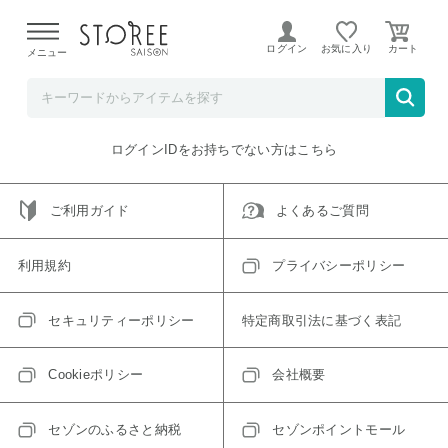
【熊本県での地震による影響について】
令和8年熊本地震に
よる配送遅延が発生しております。
ログイン
お気に入り
メニュー
ご指定のアイテムは取り扱い終了、またはただいま取り扱い
できないアイテムです。
トップへ戻る
ログインIDをお持ちでない方はこちら
ご利用ガイド
よくあるご質問
利用規約
プライバシーポリシー
セキュリティーポリシー
特定商取引法に基づく表記
Cookieポリシー
会社概要
セゾンのふるさと納税
セゾンポイントモール