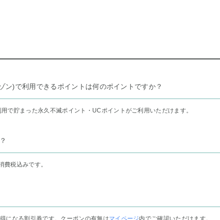
リー セゾン)で利用できるポイントは何のポイントですか？
利用で貯まった永久不滅ポイント・UCポイントがご利用いただけます。
？
消費税込みです。
お得になる割引券です。クーポンの有無は
マイページ
内でご確認いただけます。