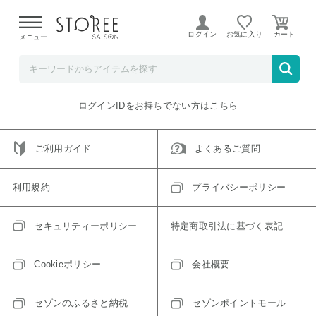
【熊本県での地震による影響について】
令和8年熊本地震に
よる配送遅延が発生しております。
ログイン
お気に入り
メニュー
ご指定のアイテムは取り扱い終了、またはただいま取り扱い
できないアイテムです。
トップへ戻る
ログインIDをお持ちでない方はこちら
ご利用ガイド
よくあるご質問
利用規約
プライバシーポリシー
セキュリティーポリシー
特定商取引法に基づく表記
Cookieポリシー
会社概要
セゾンのふるさと納税
セゾンポイントモール