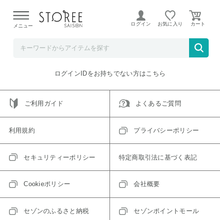
【熊本県での地震による影響について】
令和8年熊本地震に
よる配送遅延が発生しております。
ログイン
お気に入り
メニュー
ご指定のアイテムは取り扱い終了、またはただいま取り扱い
できないアイテムです。
トップへ戻る
ログインIDをお持ちでない方はこちら
ご利用ガイド
よくあるご質問
利用規約
プライバシーポリシー
セキュリティーポリシー
特定商取引法に基づく表記
Cookieポリシー
会社概要
セゾンのふるさと納税
セゾンポイントモール