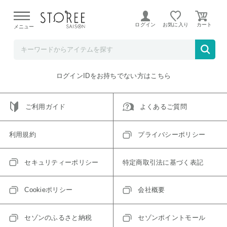
【熊本県での地震による影響について】
令和8年熊本地震に
よる配送遅延が発生しております。
ログイン
お気に入り
メニュー
ご指定のアイテムは取り扱い終了、またはただいま取り扱い
できないアイテムです。
トップへ戻る
ログインIDをお持ちでない方はこちら
ご利用ガイド
よくあるご質問
利用規約
プライバシーポリシー
セキュリティーポリシー
特定商取引法に基づく表記
Cookieポリシー
会社概要
セゾンのふるさと納税
セゾンポイントモール