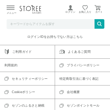
【熊本県での地震による影響について】
令和8年熊本地震に
よる配送遅延が発生しております。
ログイン
お気に入り
メニュー
ご指定のアイテムは取り扱い終了、またはただいま取り扱い
できないアイテムです。
トップへ戻る
ログインIDをお持ちでない方はこちら
ご利用ガイド
よくあるご質問
利用規約
プライバシーポリシー
セキュリティーポリシー
特定商取引法に基づく表記
Cookieポリシー
会社概要
セゾンのふるさと納税
セゾンポイントモール