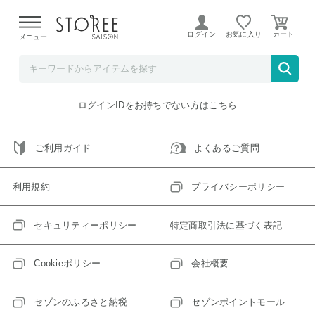
【熊本県での地震による影響について】
令和8年熊本地震に
よる配送遅延が発生しております。
ログイン
お気に入り
メニュー
ご指定のアイテムは取り扱い終了、またはただいま取り扱い
できないアイテムです。
トップへ戻る
ログインIDをお持ちでない方はこちら
ご利用ガイド
よくあるご質問
利用規約
プライバシーポリシー
セキュリティーポリシー
特定商取引法に基づく表記
Cookieポリシー
会社概要
セゾンのふるさと納税
セゾンポイントモール