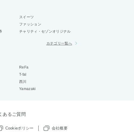
スイーツ
ファッション
券
チャリティ・セゾンオリジナル
カテゴリ一覧へ
ReFa
T-fal
西川
Yamazaki
くあるご質問
Cookieポリシー
会社概要