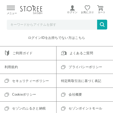
【熊本県での地震による影響について】
令和8年熊本地震に
よる配送遅延が発生しております。
ログイン
お気に入り
メニュー
ご指定のアイテムは取り扱い終了、またはただいま取り扱い
できないアイテムです。
トップへ戻る
ログインIDをお持ちでない方はこちら
ご利用ガイド
よくあるご質問
利用規約
プライバシーポリシー
セキュリティーポリシー
特定商取引法に基づく表記
Cookieポリシー
会社概要
セゾンのふるさと納税
セゾンポイントモール