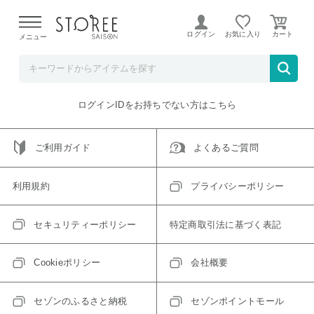
【熊本県での地震による影響について】
令和8年熊本地震に
よる配送遅延が発生しております。
ログイン
お気に入り
メニュー
ご指定のアイテムは取り扱い終了、またはただいま取り扱い
できないアイテムです。
トップへ戻る
ログインIDをお持ちでない方はこちら
ご利用ガイド
よくあるご質問
利用規約
プライバシーポリシー
セキュリティーポリシー
特定商取引法に基づく表記
Cookieポリシー
会社概要
セゾンのふるさと納税
セゾンポイントモール