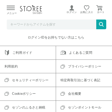
【熊本県での地震による影響について】
令和8年熊本地震に
よる配送遅延が発生しております。
ログイン
お気に入り
メニュー
ご指定のアイテムは取り扱い終了、またはただいま取り扱い
できないアイテムです。
トップへ戻る
ログインIDをお持ちでない方はこちら
ご利用ガイド
よくあるご質問
利用規約
プライバシーポリシー
セキュリティーポリシー
特定商取引法に基づく表記
Cookieポリシー
会社概要
セゾンのふるさと納税
セゾンポイントモール